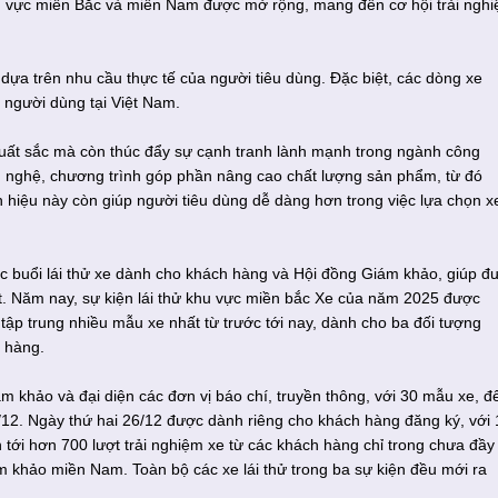
khu vực miền Bắc và miền Nam được mở rộng, mang đến cơ hội trải ngh
 dựa trên nhu cầu thực tế của người tiêu dùng. Đặc biệt, các dòng xe
 người dùng tại Việt Nam.
uất sắc mà còn thúc đẩy sự cạnh tranh lành mạnh trong ngành công
ng nghệ, chương trình góp phần nâng cao chất lượng sản phẩm, từ đó
nh hiệu này còn giúp người tiêu dùng dễ dàng hơn trong việc lựa chọn x
c buổi lái thử xe dành cho khách hàng và Hội đồng Giám khảo, giúp đ
t. Năm nay, sự kiện lái thử khu vực miền bắc Xe của năm 2025 được
 tập trung nhiều mẫu xe nhất từ trước tới nay, dành cho ba đối tượng
 hàng.
m khảo và đại diện các đơn vị báo chí, truyền thông, với 30 mẫu xe, đ
5/12. Ngày thứ hai 26/12 được dành riêng cho khách hàng đăng ký, với 
 tới hơn 700 lượt trải nghiệm xe từ các khách hàng chỉ trong chưa đầy
ám khảo miền Nam. Toàn bộ các xe lái thử trong ba sự kiện đều mới ra