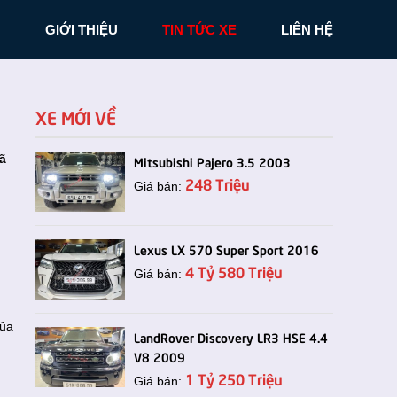
N
GIỚI THIỆU
TIN TỨC XE
LIÊN HỆ
XE MỚI VỀ
ã
Mitsubishi Pajero 3.5 2003
248 Triệu
Giá bán:
Lexus LX 570 Super Sport 2016
4 Tỷ 580 Triệu
Giá bán:
của
LandRover Discovery LR3 HSE 4.4
V8 2009
1 Tỷ 250 Triệu
Giá bán: