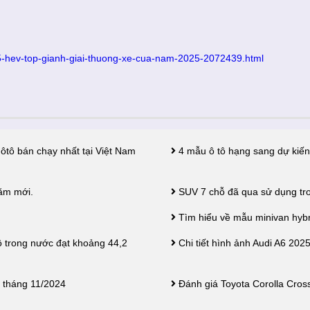
-25-hev-top-gianh-giai-thuong-xe-cua-nam-2025-2072439.html
 ôtô bán chạy nhất tại Việt Nam
4 mẫu ô tô hạng sang dự kiến
ăm mới.
SUV 7 chỗ đã qua sử dụng tro
Tìm hiểu về mẫu minivan hybri
ô trong nước đạt khoảng 44,2
Chi tiết hình ảnh Audi A6 202
 tháng 11/2024
Đánh giá Toyota Corolla Cross