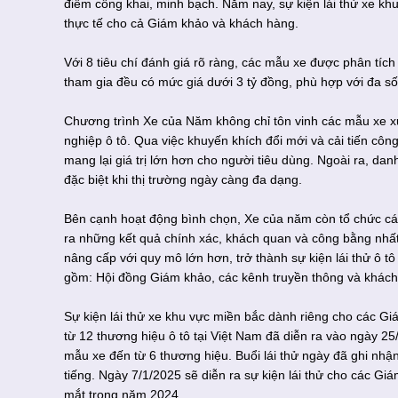
điểm công khai, minh bạch. Năm nay, sự kiện lái thử xe 
thực tế cho cả Giám khảo và khách hàng.
Với 8 tiêu chí đánh giá rõ ràng, các mẫu xe được phân tích
tham gia đều có mức giá dưới 3 tỷ đồng, phù hợp với đa số
Chương trình Xe của Năm không chỉ tôn vinh các mẫu xe x
nghiệp ô tô. Qua việc khuyến khích đổi mới và cải tiến cô
mang lại giá trị lớn hơn cho người tiêu dùng. Ngoài ra, da
đặc biệt khi thị trường ngày càng đa dạng.
Bên cạnh hoạt động bình chọn, Xe của năm còn tổ chức cá
ra những kết quả chính xác, khách quan và công bằng nhấ
nâng cấp với quy mô lớn hơn, trở thành sự kiện lái thử ô tô
gồm: Hội đồng Giám khảo, các kênh truyền thông và khách
Sự kiện lái thử xe khu vực miền bắc dành riêng cho các Giá
từ 12 thương hiệu ô tô tại Việt Nam đã diễn ra vào ngày 2
mẫu xe đến từ 6 thương hiệu. Buổi lái thử ngày đã ghi nhận
tiếng. Ngày 7/1/2025 sẽ diễn ra sự kiện lái thử cho các Gi
mắt trong năm 2024.