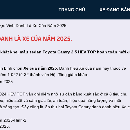
TRANG CHỦ
XE ĐANG BÁ
ợc Vinh Danh Là Xe Của Năm 2025.
DANH LÀ XE CỦA NĂM 2025.
á khắt khe, mẫu sedan Toyota Camry 2.5 HEV TOP hoàn toàn mới đ
ình bình chọn
Xe của năm 2025
. Danh hiệu Xe của năm nay thuộc về
ểm 1.022 từ 32 thành viên Hội đồng giám khảo.
2024 HEV TOP vẫn ghi điểm nhờ sự cân bằng xuất sắc ở cả 8 tiêu chí.
iệu; hiệu suất và cảm giác lái; an toàn; hiệu quả năng lượng và môi
và sáng tạo. Đây cũng là lần thứ hai
Toyota Camry dành danh hiệu Xe 
 2025.