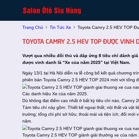
Trang Chủ
Tin Tức Xe
Toyota Camry 2.5 HEV TOP Đư
TOYOTA CAMRY 2.5 HEV TOP ĐƯỢC VINH 
Vượt qua nhiều đối thủ và đáp ứng 8 tiêu chí đánh gi
được vinh danh là “Xe của năm 2025” tại Việt Nam.
Ngày 13/1 tại Hà Nội diễn ra lễ công bố kết quả chương tr
phiên bản Toyota Camry 2.5 HEV TOP 2024 mới với tổng đi
Các danh hiệu Xe của năm 2025.
Dù không đạt điểm cao nhất ở bất kỳ tiêu chí nào, Camry 
Tám tiêu chí này gồm: Thiết kế ngoại thất; nội thất và vật l
trường; tổng chi phí sở hữu; thoải mái và tiện ích; đổi mới 
năm
.
Toyota Camry 2.5 HEV TOP giành giải thưởng xe của năm