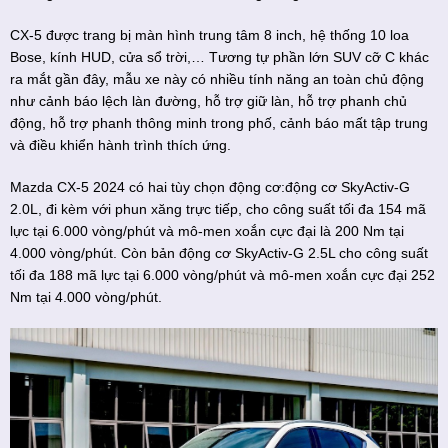
CX-5 được trang bị màn hình trung tâm 8 inch, hệ thống 10 loa
Bose, kính HUD, cửa sổ trời,… Tương tự phần lớn SUV cỡ C khác
ra mắt gần đây, mẫu xe này có nhiều tính năng an toàn chủ động
như cảnh báo lệch làn đường, hỗ trợ giữ làn, hỗ trợ phanh chủ
động, hỗ trợ phanh thông minh trong phố, cảnh báo mất tập trung
và điều khiển hành trình thích ứng.
Mazda CX-5 2024 có hai tùy chọn động cơ:động cơ SkyActiv-G
2.0L, đi kèm với phun xăng trực tiếp, cho công suất tối đa 154 mã
lực tại 6.000 vòng/phút và mô-men xoắn cực đại là 200 Nm tại
4.000 vòng/phút. Còn bản động cơ SkyActiv-G 2.5L cho công suất
tối đa 188 mã lực tại 6.000 vòng/phút và mô-men xoắn cực đại 252
Nm tại 4.000 vòng/phút.