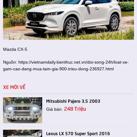
Mazda CX-5
Nguồn:
https://vietnamdaily.kienthuc.net.vn/doi-song-24h/loat-xe-
gam-cao-dang-mua-tam-gia-900-trieu-dong-236927.html
XE MỚI VỀ
Mitsubishi Pajero 3.5 2003
248 Triệu
Giá bán:
Lexus LX 570 Super Sport 2016