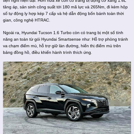
tiện nghi hiện đại. Hơn nữa xe còn có trang bị động cơ xăng 1.6L
tăng áp, sản sinh công suất tới 180 mã lực và 265Nm, đi kèm hộp
số tự động ly hợp kép 7 cấp và hệ dẫn động bốn bánh toàn thời
gian, công nghệ HTRAC.
Ngoài ra, Hyundai Tucson 1.6 Turbo còn có trang bị một số tính
năng an toàn từ gói Hyundai Smartsense như: Hỗ trợ phòng tránh
va chạm điểm mù, hỗ trợ giữ làn đường, hiển thị điểm mù trên
bảng đồng hồ, điều khiển hành trình thích ứng.