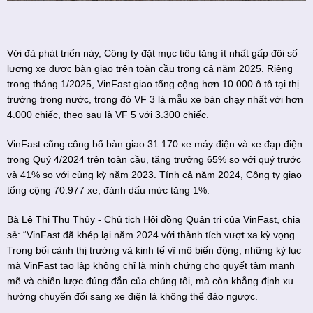
Với đà phát triển này, Công ty đặt mục tiêu tăng ít nhất gấp đôi số
lượng xe được bàn giao trên toàn cầu trong cả năm 2025. Riêng
trong tháng 1/2025, VinFast giao tổng cộng hơn 10.000 ô tô tại thị
trường trong nước, trong đó VF 3 là mẫu xe bán chạy nhất với hơn
4.000 chiếc, theo sau là VF 5 với 3.300 chiếc.
VinFast cũng công bố bàn giao 31.170 xe máy điện và xe đạp điện
trong Quý 4/2024 trên toàn cầu, tăng trưởng 65% so với quý trước
và 41% so với cùng kỳ năm 2023. Tính cả năm 2024, Công ty giao
tổng cộng 70.977 xe, đánh dấu mức tăng 1%.
Bà Lê Thị Thu Thủy - Chủ tịch Hội đồng Quản trị của VinFast, chia
sẻ: “VinFast đã khép lại năm 2024 với thành tích vượt xa kỳ vọng.
Trong bối cảnh thị trường và kinh tế vĩ mô biến động, những kỷ lục
mà VinFast tạo lập không chỉ là minh chứng cho quyết tâm mạnh
mẽ và chiến lược đúng đắn của chúng tôi, mà còn khẳng định xu
hướng chuyển đổi sang xe điện là không thể đảo ngược.