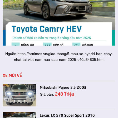
Nguồn:
https://arttimes.vn/giao-thong/5-mau-xe-hybrid-ban-chay-
nhat-tai-viet-nam-nua-dau-nam-2025-c40a64835.html
XE MỚI VỀ
Mitsubishi Pajero 3.5 2003
248 Triệu
Giá bán:
Lexus LX 570 Super Sport 2016