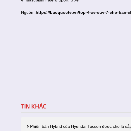
4. Mitsubishi Pajero Sport: 0 xe
Nguồn :
https://baoquocte.vn/top-4-xe-suv-7-cho-ban-c
TIN KHÁC
Phiên bản Hybrid của Hyundai Tucson được cho là sắp 