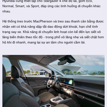
Hyundai cũng thiết lập cho Stargazer 4 chế độ lái, gồm Eco,
Normal, Smart, và Sport, đáp ứng các tình huống di chuyển khác
nhau.
Hệ thống treo trước MacPherson và treo sau thanh cân bằng được
nhận xét có khả năng dập tắt dao động dứt khoát, hạn chế tình
trạng say xe. Khả năng di chuyển linh hoạt còn kể đến lực siết vô
lăng biến thiên theo tốc độ - trong phố vô lăng nhẹ và siết chặt hơn
hộ khi đi nhanh, mang lại sự an tâm cho người cầm lái.