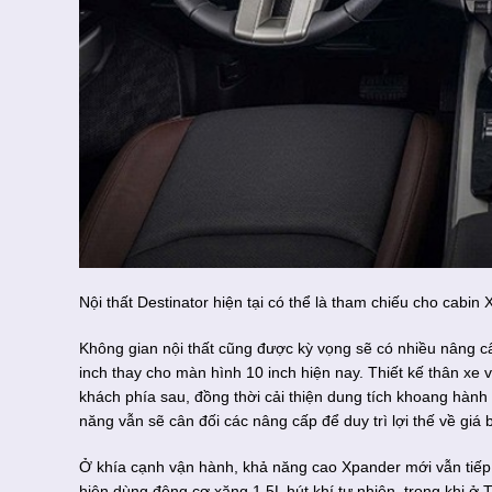
Nội thất Destinator hiện tại có thể là tham chiếu cho cabin
Không gian nội thất cũng được kỳ vọng sẽ có nhiều nâng cấp
inch thay cho màn hình 10 inch hiện nay. Thiết kế thân xe
khách phía sau, đồng thời cải thiện dung tích khoang hành 
năng vẫn sẽ cân đối các nâng cấp để duy trì lợi thế về giá 
Ở khía cạnh vận hành, khả năng cao Xpander mới vẫn tiếp
hiện dùng động cơ xăng 1.5L hút khí tự nhiên, trong khi ở