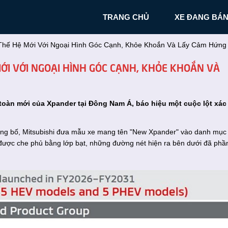
TRANG CHỦ
XE ĐANG BÁ
 Thế Hệ Mới Với Ngoại Hình Góc Cạnh, Khỏe Khoắn Và Lấy Cảm Hứn
MỚI VỚI NGOẠI HÌNH GÓC CẠNH, KHỎE KHOẮN VÀ
 toàn mới của Xpander tại Đông Nam Á, báo hiệu một cuộc lột xác
ng bố, Mitsubishi đưa mẫu xe mang tên "New Xpander" vào danh mục
 được che phủ bằng lớp bạt, những đường nét hiện ra bên dưới đã phầ