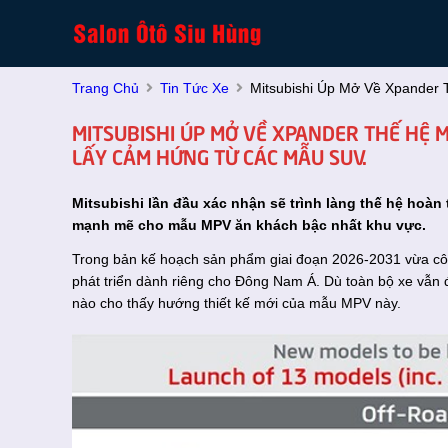
Trang Chủ
Tin Tức Xe
Mitsubishi Úp Mở Về Xpander
MITSUBISHI ÚP MỞ VỀ XPANDER THẾ HỆ 
LẤY CẢM HỨNG TỪ CÁC MẪU SUV.
Mitsubishi lần đầu xác nhận sẽ trình làng thế hệ hoàn
mạnh mẽ cho mẫu MPV ăn khách bậc nhất khu vực.
Trong bản kế hoạch sản phẩm giai đoạn 2026-2031 vừa cô
phát triển dành riêng cho Đông Nam Á. Dù toàn bộ xe vẫn
nào cho thấy hướng thiết kế mới của mẫu MPV này.