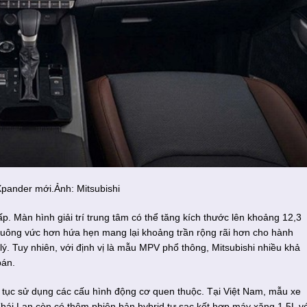
 Xpander mới.Ảnh: Mitsubishi
. Màn hình giải trí trung tâm có thể tăng kích thước lên khoảng 12,3
 vuông vức hơn hứa hẹn mang lại khoảng trần rộng rãi hơn cho hành
lý. Tuy nhiên, với định vị là mẫu MPV phổ thông, Mitsubishi nhiều khả
bán.
 tục sử dụng các cấu hình động cơ quen thuộc. Tại Việt Nam, mẫu xe
 Thái Lan còn có thêm phiên bản hybrid tự sạc kết hợp máy xăng 1.5L v