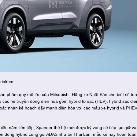
riakbar
ản phẩm quy mô lớn của Mitsubishi. Hãng xe Nhật Bản cho biết sẽ tu
 các hệ truyền động điện hóa gồm hybrid tự sạc (HEV), hybrid sạc điệ
ã xác nhận kế hoạch đẩy mạnh điện hóa với các mẫu xe hybrid và PHE
ều năm liên tiếp, Xpander thế hệ mới được kỳ vọng sẽ tiếp tục giữ va
yền động hybrid cùng gói ADAS như tại Thái Lan, mẫu xe này hoàn toàn