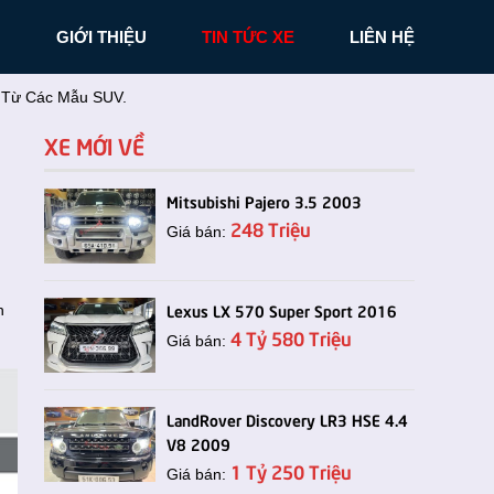
N
GIỚI THIỆU
TIN TỨC XE
LIÊN HỆ
g Từ Các Mẫu SUV.
XE MỚI VỀ
Mitsubishi Pajero 3.5 2003
248 Triệu
Giá bán:
Lexus LX 570 Super Sport 2016
n
4 Tỷ 580 Triệu
Giá bán:
LandRover Discovery LR3 HSE 4.4
V8 2009
1 Tỷ 250 Triệu
Giá bán: